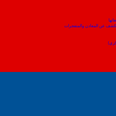
اتها
 الكشف عن المعادن والمتفجرات
كزي)