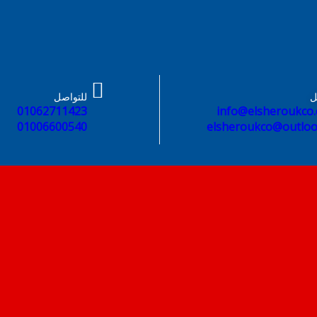
ل
للتواصل
01062711423
info@elsheroukco
01006600540
elsheroukco@outlo