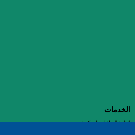
الخدمات
انظمة الساعات المركزية
توريد وتركيب أجهزة القدرة UPS