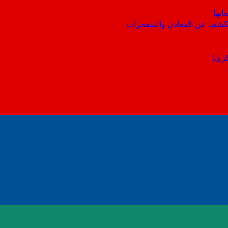
اتها
 الكشف عن المعادن والمتفجرات
كزي)