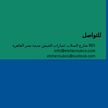
للتواصل
865 شارع السلاب عمارات الجيش مدينة نصر القاهرة
info@elsheroukco.com
elsheroukco@outlook.com
01062711423
01006600540
© Copyright 2022 by BuiltOverTech