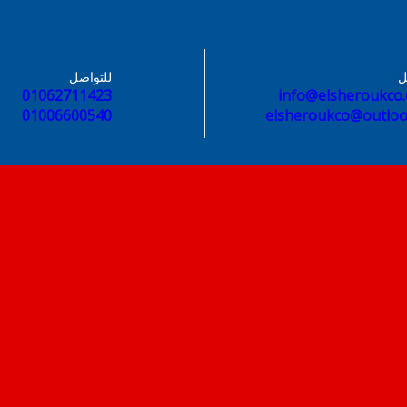
ل
للتواصل
01062711423
info@elsheroukco
01006600540
elsheroukco@outlo